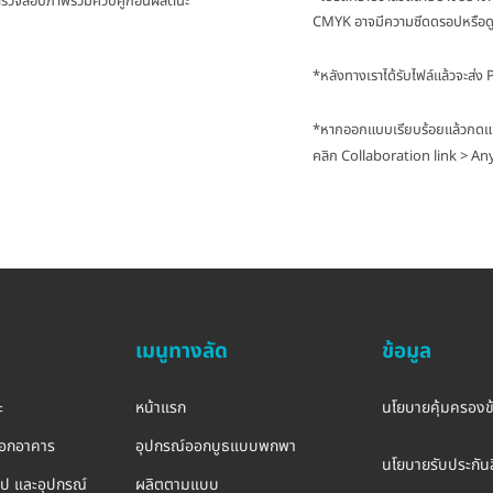
่วยตรวจสอบภาพรวมควบคู่ก่อนผลิตนะ
CMYK อาจมีความซีดดรอปหรือด
*หลังทางเราได้รับไฟล์แล้วจะส่ง
*หากออกแบบเรียบร้อยแล้วกดแชร์
คลิก Collaboration link > An
เมนูทางลัด
ข้อมูล
ะ
หน้าแรก
นโยบายคุ้มครองข
อกอาคาร
อุปกรณ์ออกบูธแบบพกพา
นโยบายรับประกันส
รูป และอุปกรณ์
ผลิตตามแบบ