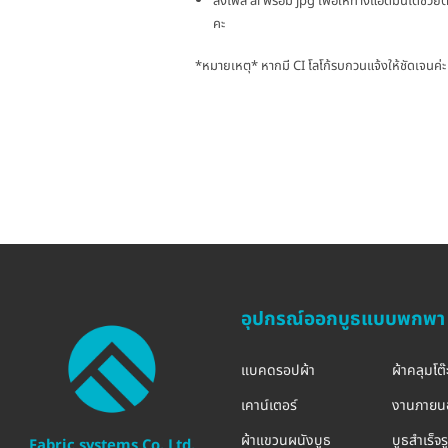
ส่งไฟล์ ai พร้อม jpg เพื่อให้ทางแอดมินได้ช
คะ
*หมายเหตุ* หากมี CI โลโก้รบกวนแจ้งให้ชัดเจนค่ะ
อุปกรณ์ออกบูธแบบพกพา
แบคดรอปผ้า
ผ้าคลุมโต๊
เคาน์เตอร์
งานภายน
ผ้าแขวนผนังบูธ
บูธสำเร็จ
Fabric systems Co.,Ltd.