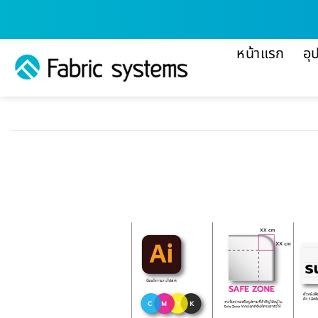
ข้าม
ไป
ยัง
หน้าแรก
อุ
เนื้อหา