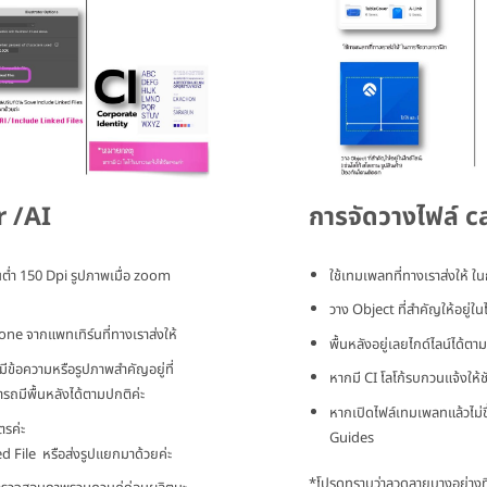
การจัดวางไฟล์ 
r /AI
ใช้เทมเพลทที่ทางเราส่งให้ ใ
้นต่ำ 150 Dpi รูปภาพเมื่อ zoom
วาง Object ที่สำคัญให้อยู่ใน
one จากแพทเทิร์นที่ทางเราส่งให้
พื้นหลังอยู่เลยไกด์ไลน์ได้ตา
ีข้อความหรือรูปภาพสำคัญอยู่ที่
หากมี CI โลโก้รบกวนแจ้งให้ช
รถมีพื้นหลังได้ตามปกติค่ะ
หากเปิดไฟล์เทมเพลทแล้วไม่
ตรค่ะ
Guides
File หรือส่งรูปแยกมาด้วยค่ะ
*โปรดทราบว่าลวดลายบางอย่างที่