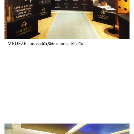
MEDEZE
แบคดรอปผ้า,Side แบคดรอป/โรลอัพ