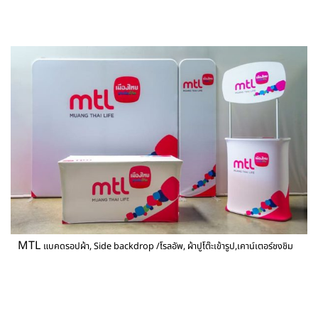
MTL
แบคดรอปผ้า, Side backdrop /โรลอัพ, ผ้าปูโต๊ะเข้ารูป,เคาน์เตอร์ชงชิม