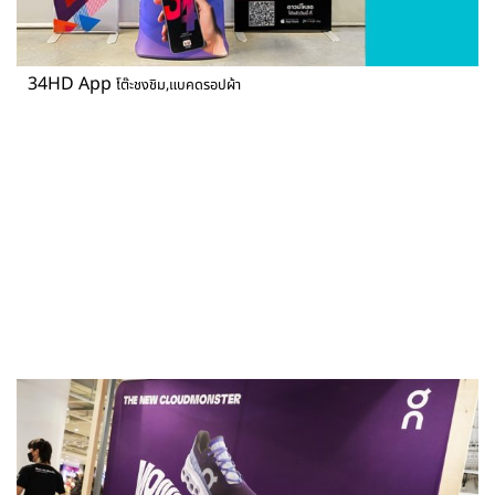
34HD App
โต๊ะชงชิม,แบคดรอปผ้า