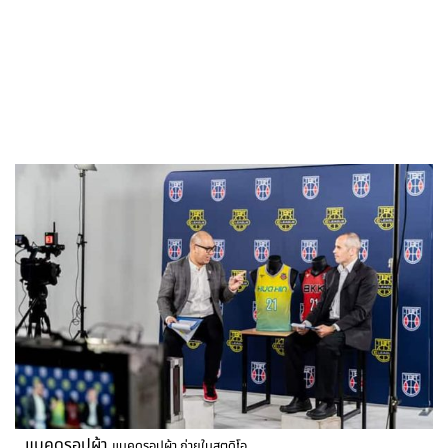
แบคดรอปผ้า
แบคดรอปผ้า ถ่ายในสตูดิโอ