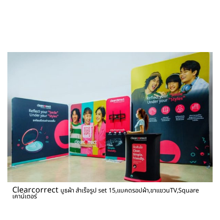
Clearcorrect
บูธผ้า สำเร็จรูป set 15,แบคดรอปผ้า,ขาแขวนTV,Square
เคาน์เตอร์