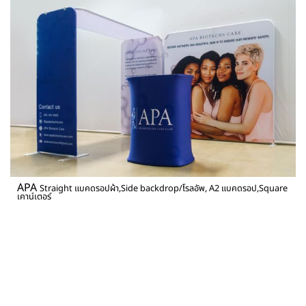
APA
Straight แบคดรอปผ้า,Side backdrop/โรลอัพ, A2 แบคดรอป,Square
เคาน์เตอร์