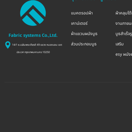
แบคดรอปผ้า
ผ้าคลุมโต๊
เคาน์เตอร์
งานภายน
ผ้าแขวนผนังบูธ
บูธสำเร็จ
Fabric systems Co.,Ltd.
ส่วนประกอบบูธ
เสริม
14/1 ซ.เฉลิมพระเกียรติ 49 แขวง หนองบอน เขต
ประเวศ กรุงเทพมหานคร 10250
esy ผนัง