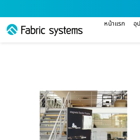
ข้าม
ไป
ยัง
หน้าแรก
อุ
เนื้อหา