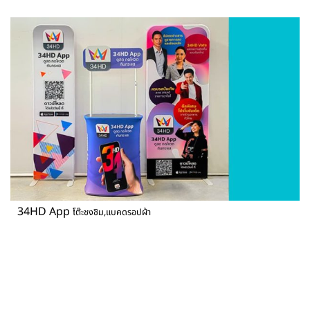
34HD App
โต๊ะชงชิม,แบคดรอปผ้า