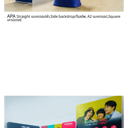
APA
Straight แบคดรอปผ้า,Side backdrop/โรลอัพ, A2 แบคดรอป,Square
เคาน์เตอร์