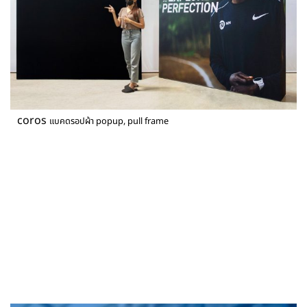
coros
แบคดรอปผ้า popup, pull frame