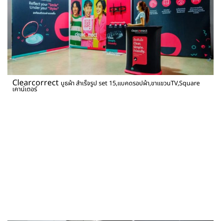
Clearcorrect
บูธผ้า สำเร็จรูป set 15,แบคดรอปผ้า,ขาแขวนTV,Square
เคาน์เตอร์