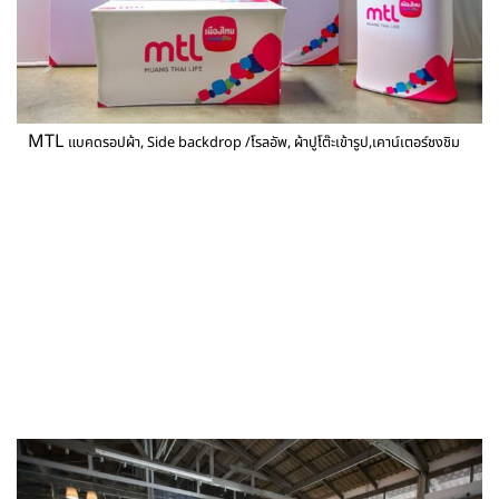
MTL
แบคดรอปผ้า, Side backdrop /โรลอัพ, ผ้าปูโต๊ะเข้ารูป,เคาน์เตอร์ชงชิม