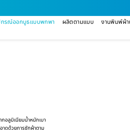
ปกรณ์ออกบูธแบบพกพา
ผลิตตามแบบ
งานพิมพ์ผ้า
กอลูมิเนียมน้ำหนักเบา
อาดด้วยการซักผ้าตาม