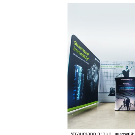
Straumann group
แบคดรอปผ้า 