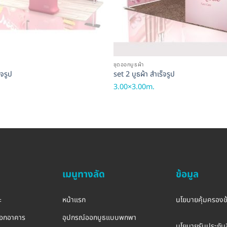
ชุดออกบูธผ้า
็จรูป
set 2 บูธผ้า สำเร็จรูป
3.00×3.00m.
เมนูทางลัด
ข้อมูล
ะ
หน้าแรก
นโยบายคุ้มครองข
อกอาคาร
อุปกรณ์ออกบูธแบบพกพา
นโยบายรับประกันส