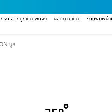
ปกรณ์ออกบูธแบบพกพา
ผลิตตามแบบ
งานพิมพ์ผ้า
ON บูธ