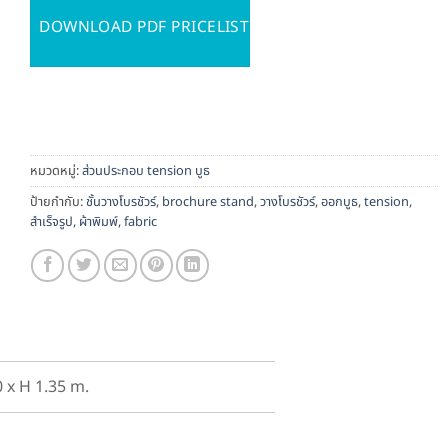
DOWNLOAD PDF PRICELIST
หมวดหมู่:
ส่วนประกอบ tension บูธ
ป้ายกำกับ:
ชั้นวางโบรชัวร์
,
brochure stand
,
วางโบรชัวร์
,
ออกบูธ
,
tension
,
สำเร็จรูป
,
ผ้าพิมพ์
,
fabric
0 x H 1.35 m.