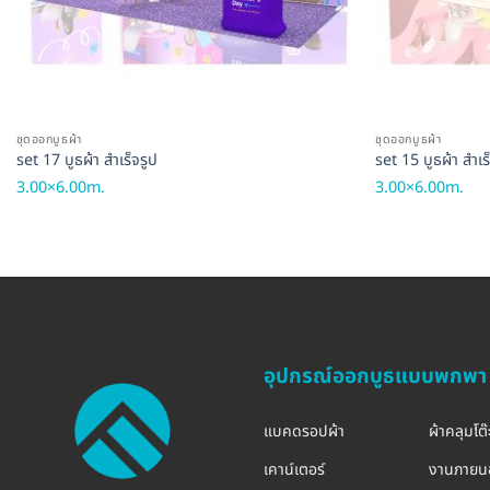
ชุดออกบูธผ้า
ชุดออกบูธผ้า
set 17 บูธผ้า สำเร็จรูป
set 15 บูธผ้า สำเร
3.00×6.00m.
3.00×6.00m.
อุปกรณ์ออกบูธแบบพกพา
แบคดรอปผ้า
ผ้าคลุมโต๊
เคาน์เตอร์
งานภายน