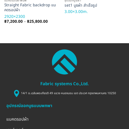
แบคดรอปผ้าพิมพ์
ชุดออกบูธผ้า
เคา
Straight Fabric backdrop แบ
set1 บูธผ้า สำเร็จรูป
Fa
คดรอปผ้า
3.00×3.00m.
1
2920×2300
Price
฿
7,200.00
–
฿
25,800.00
range:
฿7,200.00
through
฿25,800.00
Fabric systems Co.,Ltd.
14/1 ซ.เฉลิมพระเกียรติ 49 แขวง หนองบอน เขต ประเวศ กรุงเทพมหานคร 10250
อุปกรณ์ออกบูธแบบพกพา
แบคดรอปผ้า