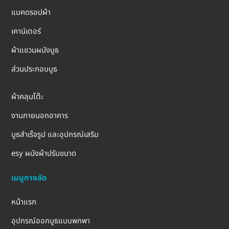
แบคดรอปผ้า
เคาน์เตอร์
ผ้าแขวนผนังบูธ
ส่วนประกอบบูธ
ผ้าคลุมโต๊ะ
งานภายนอกอาคาร
บูธสำเร็จรูป และอุปกรณ์เสริม
esy ผนังผ้าปรับขนาด
เมนูทางลัด
หน้าแรก
อุปกรณ์ออกบูธแบบพกพา