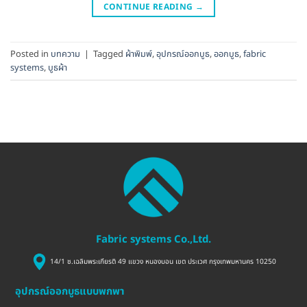
CONTINUE READING
→
Posted in
บทความ
|
Tagged
ผ้าพิมพ์
,
อุปกรณ์ออกบูธ
,
ออกบูธ
,
fabric
systems
,
บูธผ้า
Fabric systems Co.,Ltd.
14/1 ซ.เฉลิมพระเกียรติ 49 แขวง หนองบอน เขต ประเวศ กรุงเทพมหานคร 10250
อุปกรณ์ออกบูธแบบพกพา