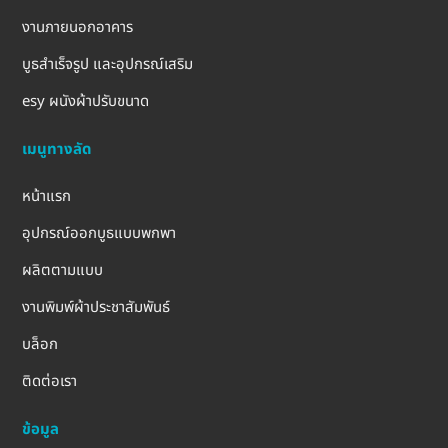
งานภายนอกอาคาร
บูธสำเร็จรูป และอุปกรณ์เสริม
esy ผนังผ้าปรับขนาด
เมนูทางลัด
หน้าแรก
อุปกรณ์ออกบูธแบบพกพา
ผลิตตามแบบ
งานพิมพ์ผ้าประชาสัมพันธ์
บล็อก
ติดต่อเรา
ข้อมูล