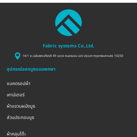
Fabric systems Co.,Ltd.
14/1 ซ.เฉลิมพระเกียรติ 49 แขวง หนองบอน เขต ประเวศ กรุงเทพมหานคร 10250
อุปกรณ์ออกบูธแบบพกพา
แบคดรอปผ้า
เคาน์เตอร์
ผ้าแขวนผนังบูธ
ส่วนประกอบบูธ
ผ้าคลุมโต๊ะ