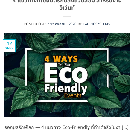
4 แนวทางที่เป็นมิตรกับสิ่งแวดล้อม สำหรับงาน
อีเว้นท์
POSTED ON
12 พฤศจิกายน 2020
BY
FABRICSYSTEMS
12
พ.ย.
ออกบูธรักษ์โลก — 4 แนวทาง Eco-Friendly ที่ทำได้จริงในงา […]