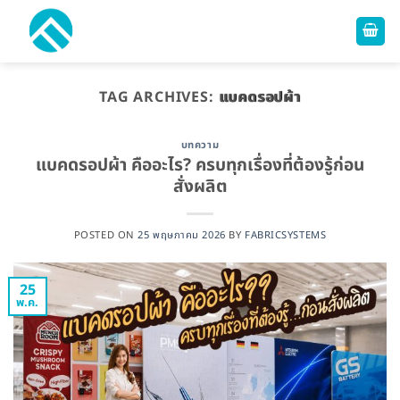
ข้าม
ไป
ยัง
เนื้อหา
TAG ARCHIVES:
แบคดรอปผ้า
บทความ
แบคดรอปผ้า คืออะไร? ครบทุกเรื่องที่ต้องรู้ก่อน
สั่งผลิต
POSTED ON
25 พฤษภาคม 2026
BY
FABRICSYSTEMS
25
พ.ค.