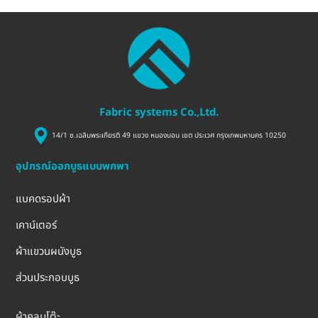
Fabric systems Co.,Ltd.
14/1 ซ.เฉลิมพระเกียรติ 49 แขวง หนองบอน เขต ประเวศ กรุงเทพมหานคร 10250
อุปกรณ์ออกบูธแบบพกพา
แบคดรอปผ้า
เคาน์เตอร์
ผ้าแขวนผนังบูธ
ส่วนประกอบบูธ
ผ้าคลุมโต๊ะ