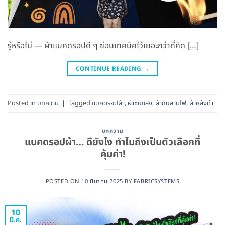
รู้หรือไม่ — ผ้าแบคดรอปดี ๆ ซ่อนเทคนิคไว้เยอะกว่าที่คิด […]
CONTINUE READING
→
Posted in
บทความ
|
Tagged
แบคดรอปผ้า
,
ผ้าซับแสง
,
ผ้ากันลามไฟ
,
ผ้าหลังดำ
บทความ
แบคดรอปผ้า… ดียังไง ทำไมถึงเป็นตัวเลือกที่
คุ้มค่า!
POSTED ON
10 มีนาคม 2025
BY
FABRICSYSTEMS
10
มี.ค.