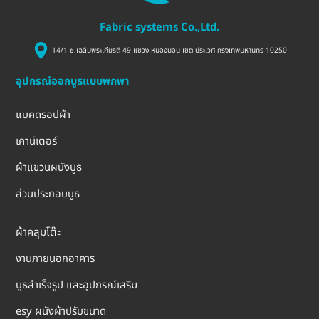
Fabric systems Co.,Ltd.
14/1 ซ.เฉลิมพระเกียรติ 49 แขวง หนองบอน เขต ประเวศ กรุงเทพมหานคร 10250
อุปกรณ์ออกบูธแบบพกพา
แบคดรอปผ้า
เคาน์เตอร์
ผ้าแขวนผนังบูธ
ส่วนประกอบบูธ
ผ้าคลุมโต๊ะ
งานภายนอกอาคาร
บูธสำเร็จรูป และอุปกรณ์เสริม
esy ผนังผ้าปรับขนาด