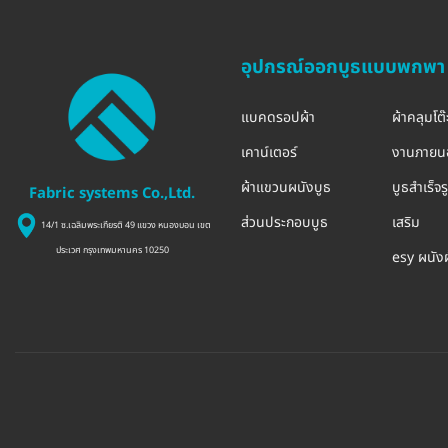
อุปกรณ์ออกบูธแบบพกพา
แบคดรอปผ้า
ผ้าคลุมโต๊
เคาน์เตอร์
งานภายน
ผ้าแขวนผนังบูธ
บูธสำเร็จ
Fabric systems Co.,Ltd.
ส่วนประกอบบูธ
เสริม
14/1 ซ.เฉลิมพระเกียรติ 49 แขวง หนองบอน เขต
ประเวศ กรุงเทพมหานคร 10250
esy ผนัง