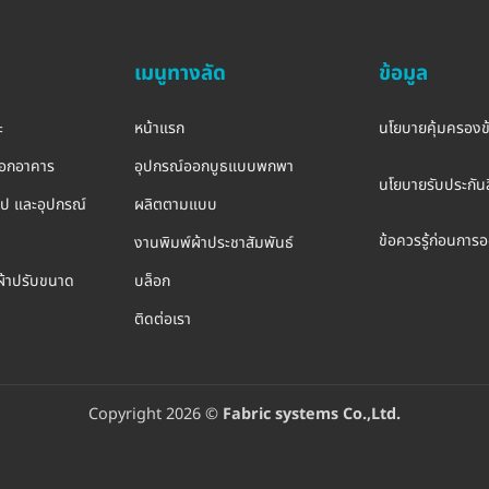
เมนูทางลัด
ข้อมูล
ะ
หน้าแรก
นโยบายคุ้มครองข
อกอาคาร
อุปกรณ์ออกบูธแบบพกพา
นโยบายรับประกันส
รูป และอุปกรณ์
ผลิตตามแบบ
ข้อควรรู้ก่อนกา
งานพิมพ์ผ้าประชาสัมพันธ์
ผ้าปรับขนาด
บล็อก
ติดต่อเรา
Copyright 2026 ©
Fabric systems Co.,Ltd.