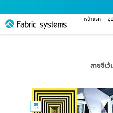
ข้าม
ไป
ยัง
หน้าแรก
อุ
เนื้อหา
สายอีเว
09
เม.ย.